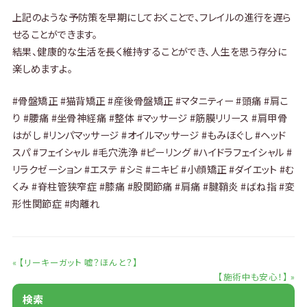
上記のような予防策を早期にしておくことで、フレイルの進行を遅ら
せることができます。
結果、健康的な生活を長く維持することができ、人生を思う存分に
楽しめますよ。
#骨盤矯正 #猫背矯正 #産後骨盤矯正 #マタニティー #頭痛 #肩こ
り #腰痛 #坐骨神経痛 #整体 #マッサージ #筋膜リリース #肩甲骨
はがし #リンパマッサージ #オイルマッサージ #もみほぐし #ヘッド
スパ #フェイシャル #毛穴洗浄 #ピーリング #ハイドラフェイシャル #
リラクゼーション #エステ #シミ #ニキビ #小顔矯正 #ダイエット #む
くみ #脊柱管狭窄症 #膝痛 #股関節痛 #肩痛 #腱鞘炎 #ばね指 #変
形性関節症 #肉離れ
前後の記事
« 【リーキーガット 嘘？ほんと？】
【施術中も安心！】 »
検索