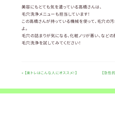
美容にもとても気を遣っている高橋さんは、
毛穴洗浄メニューも担当しています！
この高橋さんが持っている機械を使って、毛穴の汚
よ。
毛穴の詰まりが気になる、化粧ノリが悪い、などの
毛穴洗浄を試してみてください！
前後の記事
« 【楽トレはこんな人にオススメ！】
【急性的
トータルケアサロンKOYAMA 塚口院 / 武庫之荘院